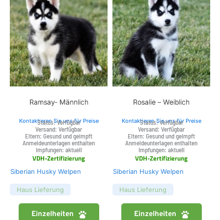
Ramsay- Männlich
Rosalie – Weiblich
Kontaktieren Sie uns für Preise
Kontaktieren Sie uns für Preise
Status: Verfügbar
Status: Verfügbar
Versand: Verfügbar
Versand: Verfügbar
Eltern: Gesund und geimpft
Eltern: Gesund und geimpft
Anmeldeunterlagen enthalten
Anmeldeunterlagen enthalten
Impfungen: aktuell
Impfungen: aktuell
VDH-Zertifizierung
VDH-Zertifizierung
Siberian Husky Welpen
Siberian Husky Welpen
Haus Lieferung
Haus Lieferung
Einzelheiten
Einzelheiten