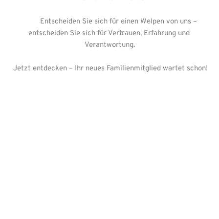
          Entscheiden Sie sich für einen Welpen von uns – 
entscheiden Sie sich für Vertrauen, Erfahrung und 
Verantwortung.
 Jetzt entdecken – Ihr neues Familienmitglied wartet schon!
hunde kaufen
welpen kaufen
hundewelpen kaufen
hunde welpen kaufen
hund kaufen in der nähe
hunde welpen kaufen in der nähe
mops kaufen
mops welpen kaufen
mopswelpen kaufen
mops kaufen welpe 