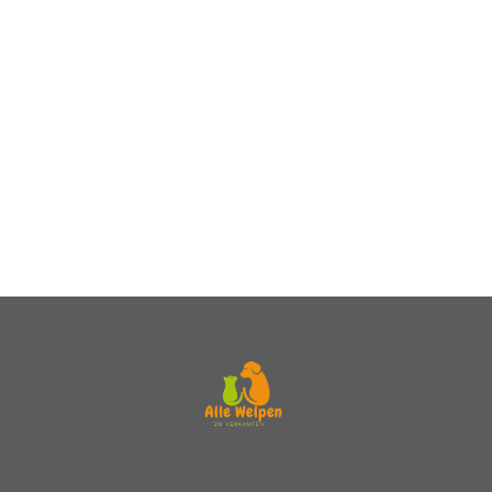
zwergpudel kaufen
toy pudel kaufen
toypudel kaufen
pudel kaufen in der nähe
kleinpudel kaufen
mini pudel kaufen
großpudel kaufen
pudel welpen kaufen
königspudel kaufen