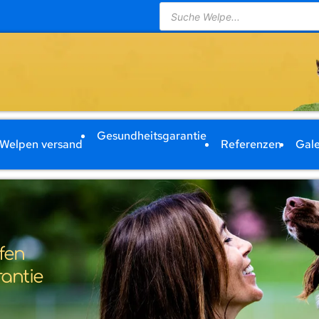
Products
search
Gesundheitsgarantie
Welpen versand
Referenzen
Gale
fen
rantie